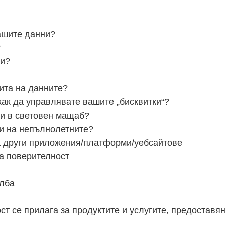
ашите данни?
?
ни?
ита на данните?
 как да управлявате вашите „бисквитки“?
и в световен мащаб?
и на непълнолетните?
а други приложения/платформи/уебсайтове
а поверителност
алба
ст се прилага за продуктите и услугите, предоставян