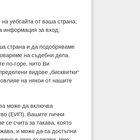
на уебсайта от ваша страна;
та информация за вход;
аша страна и да подобряваме
говаряме на съдебни дела.
е по-горе, нито Ви
пределени видове „бисквитки“
повлияе на някои от нашите
ова може да включва
тво (ЕИП). Вашите лични
 се счита за такава, която
ржава, и може да са достъпни
авено в тези държави. Ние