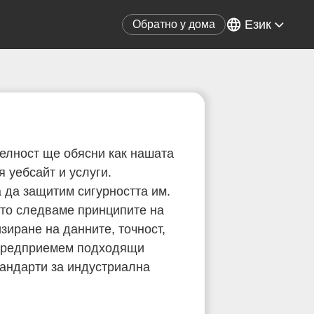
Език
Обратно у дома
телност ще обясни как нашата
я уебсайт и услуги.
 да защитим сигурността им.
ато следваме принципите на
зиране на данните, точност,
е предприемем подходящи
тандарти за индустриална