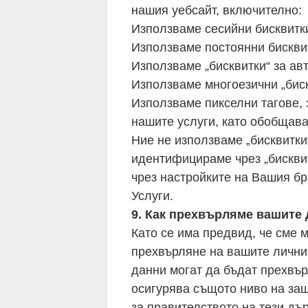
нашия уебсайт, включително:
Използваме сесийни бисквитки
Използваме постоянни бисквит
Използваме „бисквитки“ за ав
Използваме многоезични „биск
Използваме пикселни тагове, 
нашите услуги, като обобщава
Ние не използваме „бисквитки“
идентифицираме чрез „бисквит
чрез настройките на Вашия бр
Услуги.
9. Как прехвърляме вашите
Като се има предвид, че сме
прехвърляне на вашите лични
данни могат да бъдат прехвър
осигурява същото ниво на защ
за правителството на тези дъ