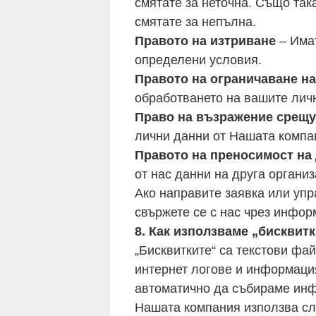
смятате за неточна. Също та
смятате за непълна.
Правото на изтриване
– Имат
определени условия.
Правото на ограничаване на
обработването на вашите лич
Право на възражение срещу
лични данни от Нашата компа
Правото на преносимост на
от нас данни на друга органи
Ако направите заявка или упр
свържете се с нас чрез инфор
8. Как използваме „бисквит
„Бисквитките“ са текстови фа
интернет логове и информация
автоматично да събираме инфо
Нашата компания използва сле