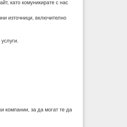
йт, като комуникирате с нас
чни източници, включително
 услуги.
.
и компании, за да могат те да