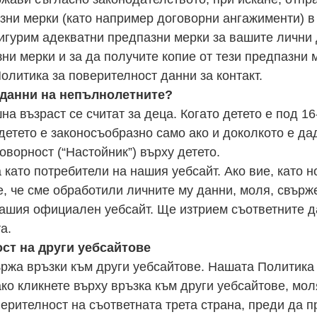
ни мерки (като например договорни ангажименти) в
сигурим адекватни предпазни мерки за вашите лични
и мерки и за да получите копие от тези предпазни м
олитика за поверителност данни за контакт.
 данни на непълнолетните?
а възраст се считат за деца. Когато детето е под 16
детето е законосъобразно само ако и доколкото е д
оворност (“Настойник”) върху детето.
 като потребители на нашия уебсайт. Ако вие, като н
е, че сме обработили личните му данни, моля, свърже
нашия официален уебсайт. Ще изтрием съответните д
а.
ост на други уебсайтове
ржа връзки към други уебсайтове. Нашата Политика 
 ако кликнете върху връзка към други уебсайтове, мо
ерителност на съответната трета страна, преди да п