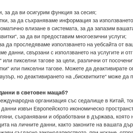
, за да ви осигурим функция за сесия;
ки, за да съхраняваме информация за използването 
томатично влизане в системата, за да запазим ваша
витки“, за да ви предоставим многоезични услуги;
за да проследяваме използването на уебсайта от в
ме данни, свързани с използването на услугите и от
 или пикселни тагове за цели, различни от посоченит
ки“ или пикселни тагове. Можете да деактивирате о
аузър, но деактивирането на „бисквитките“ може да 
 данни в световен мащаб?
 международна организация със седалище в Китай, т
 данни извън Европейското икономическо пространс
ляни, съхранявани и обработвани в държава, която не
ита на личните данни, както законите на вашата дъ
ржави съгласно законодателството, при искане, отпр