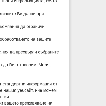
допълни информацията, която
 личните Ви данни при
 компания да ограничи
 обработването на вашите
ания да прехвърли събраните
за да Ви отговорим. Моля,
ат стандартна информация от
те нашия уебсайт, ние можем
огия.
бри вашето преживяване на