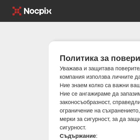
Политика за повер
Уважава и защитава поверител
компания използва личните да
Ние знаем колко са важни ваш
Ние се ангажираме да запази
законосъобразност, справедли
ограничение на съхранението,
мерки за сигурност, за да за
сигурност.
Съдържание
: