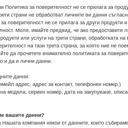
зи Политика за поверителност не се прилага за проду
 трети страни не обработват личните ви данни съглас
за поверителност не се прилага за други продукти и
лност. Моля, имайте предвид, че ако предоставите л
продукти или услуги на трети страни, обработката н
ерителност на тази трета страна, за която ние не по
яйте да прочетете внимателно политиката за поверите
о и да е лични данни.
ните данни:
имейл адрес, адрес за контакт, телефонен номер.)
на модела, сериен номер, дата на закупуване, опис
ме вашите данни?
 Нашата компания някои от данните, които събирам