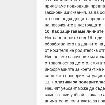
прилагаме подходящи предпаз
законови изисквания, за да о
относно подходящите предпазн
на посочените в настоящата П
10. Как защитаваме личните
Непълнолетните под 16-годишн
обработването на данните на 
от носителя на родителска отг
Ние не сме насочени към деца
отговорност за детето, смятат
информацията за контакт на 
след като проверим ситуацият
11. Политики за поверителн
Нашият уебсайт може да съдъ
само за този уебсайт, така че
внимателно политиката за пов