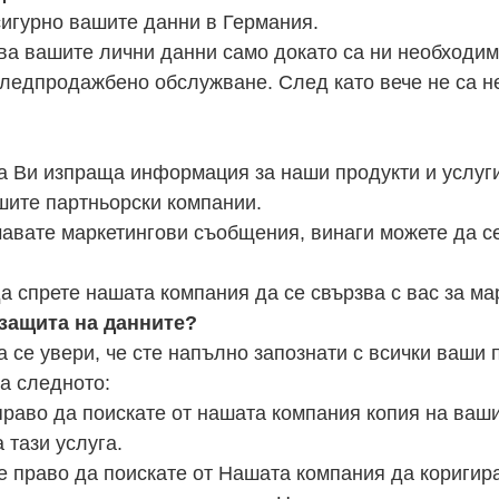
игурно вашите данни в Германия.
а вашите лични данни само докато са ни необходим
ледпродажбено обслужване. След като вече не са не
а Ви изпраща информация за наши продукти и услуги
ашите партньорски компании.
чавате маркетингови съобщения, винаги можете да се
а спрете нашата компания да се свързва с вас за ма
 защита на данните?
 се увери, че сте напълно запознати с всички ваши 
а следното:
раво да поискате от нашата компания копия на ваш
 тази услуга.
 право да поискате от Нашата компания да коригир