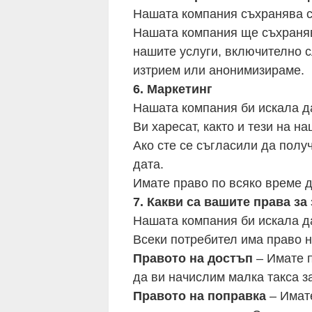
Нашата компания съхранява с
Нашата компания ще съхраняв
нашите услуги, включително с
изтрием или анонимизираме.
6. Маркетинг
Нашата компания би искала д
Ви харесат, както и тези на н
Ако сте се съгласили да полу
дата.
Имате право по всяко време д
7. Какви са вашите права за
Нашата компания би искала да
Всеки потребител има право н
Правото на достъп
– Имате п
да ви начислим малка такса за
Правото на поправка
– Имате