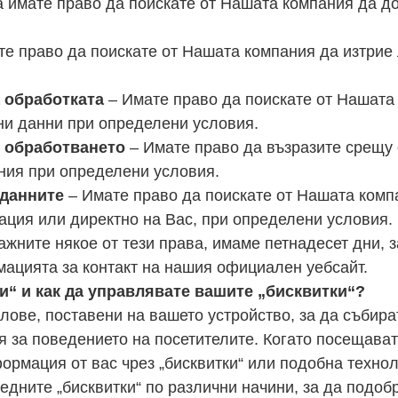
ка имате право да поискате от Нашата компания да 
е право да поискате от Нашата компания да изтрие
 обработката
– Имате право да поискате от Нашата
ни данни при определени условия.
 обработването
– Имате право да възразите срещу
ния при определени условия.
 данните
– Имате право да поискате от Нашата комп
зация или директно на Вас, при определени условия.
ажните някое от тези права, имаме петнадесет дни, 
мацията за контакт на нашия официален уебсайт.
ки“ и как да управлявате вашите „бисквитки“?
йлове, поставени на вашето устройство, за да събир
 за поведението на посетителите. Когато посещава
рмация от вас чрез „бисквитки“ или подобна технол
дните „бисквитки“ по различни начини, за да подо