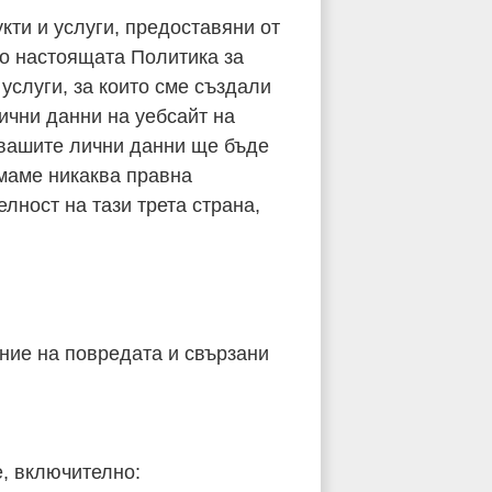
кти и услуги, предоставяни от
но настоящата Политика за
 услуги, за които сме създали
ични данни на уебсайт на
а вашите лични данни ще бъде
емаме никаква правна
лност на тази трета страна,
ание на повредата и свързани
е, включително: