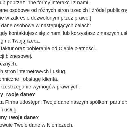
lub poprzez inne formy interakcji z nami.
e osobowe od różnych stron trzecich i źródeł publiczn
ie w zakresie dozwolonym przez prawo.]
 dane osobowe w następujących celach:
gdy kontaktujesz się z nami lub korzystasz z naszych us
ug na Twoją rzecz.
faktur oraz pobieranie od Ciebie płatności.
ji biznesowej.
ycznych.
 stron internetowych i usług.
niczne i obsługę klienta.
przestrzeganie wymogów prawnych.
my Twoje dane?
sza Firma udostępni Twoje dane naszym spółkom partner
i usług.
emy Twoje dane?
howuje Twoje dane w Niemczech.