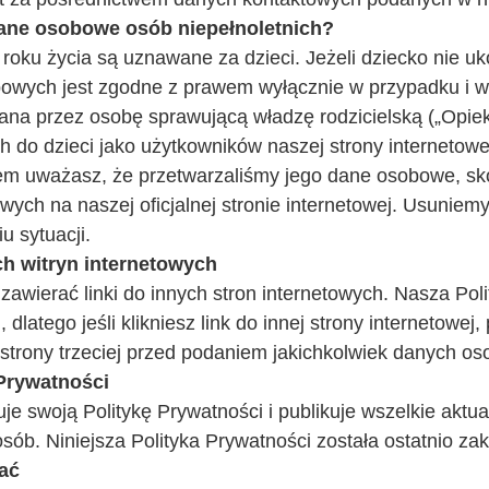
dane osobowe osób niepełnoletnich?
 roku życia są uznawane za dzieci. Jeżeli dziecko nie uk
owych jest zgodne z prawem wyłącznie w przypadku i w
ana przez osobę sprawującą władzę rodzicielską („Opie
do dzieci jako użytkowników naszej strony internetowej
iem uważasz, że przetwarzaliśmy jego dane osobowe, sko
ych na naszej oficjalnej stronie internetowej. Usuniem
u sytuacji.
ch witryn internetowych
awierać linki do innych stron internetowych. Nasza Pol
, dlatego jeśli klikniesz link do innej strony internetow
j strony trzeciej przed podaniem jakichkolwiek danych o
 Prywatności
je swoją Politykę Prywatności i publikuje wszelkie aktua
sób. Niniejsza Polityka Prywatności została ostatnio za
wać