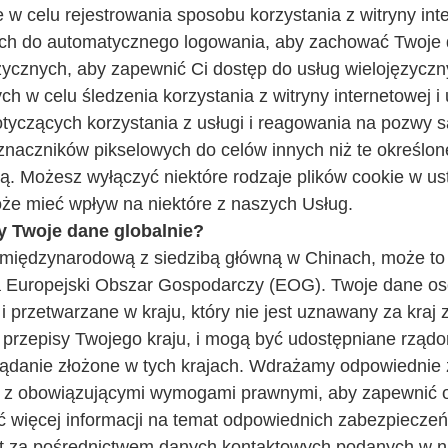
w celu rejestrowania sposobu korzystania z witryny int
ch do automatycznego logowania, aby zachować Twoje 
ycznych, aby zapewnić Ci dostęp do usług wielojęzyczn
 w celu śledzenia korzystania z witryny internetowej i
yczących korzystania z usługi i reagowania na pozwy 
znaczników pikselowych do celów innych niż te określone
ą. Możesz wyłączyć niektóre rodzaje plików cookie w us
oże mieć wpływ na niektóre z naszych Usług.
y Twoje dane globalnie?
 międzynarodową z siedzibą główną w Chinach, może to
 Europejski Obszar Gospodarczy (EOG). Twoje dane o
przetwarzane w kraju, który nie jest uznawany za kraj
przepisy Twojego kraju, i mogą być udostępniane rząd
ądanie złożone w tych krajach. Wdrażamy odpowiednie z
 z obowiązującymi wymogami prawnymi, aby zapewnić 
więcej informacji na temat odpowiednich zabezpieczeń 
t za pośrednictwem danych kontaktowych podanych w nin