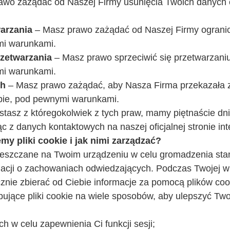
awo zażądać od Naszej Firmy usunięcia Twoich danych
arzania
– Masz prawo zażądać od Naszej Firmy ogranic
i warunkami.
zetwarzania
– Masz prawo sprzeciwić się przetwarzani
i warunkami.
ch
– Masz prawo zażądać, aby Nasza Firma przekazała z
obie, pod pewnymi warunkami.
ystasz z któregokolwiek z tych praw, mamy piętnaście dn
ąc z danych kontaktowych na naszej oficjalnej stronie int
my pliki cookie i jak nimi zarządzać?
umieszczane na Twoim urządzeniu w celu gromadzenia sta
macji o zachowaniach odwiedzających. Podczas Twojej wi
nie zbierać od Ciebie informacje za pomocą plików cook
pujące pliki cookie na wiele sposobów, aby ulepszyć Tw
 w celu zapewnienia Ci funkcji sesji;