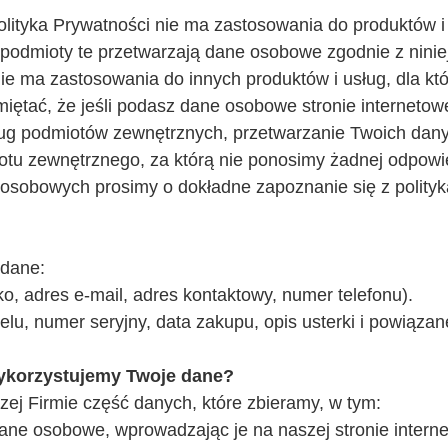
Polityka Prywatności nie ma zastosowania do produktów 
podmioty te przetwarzają dane osobowe zgodnie z niniej
nie ma zastosowania do innych produktów i usług, dla k
miętać, że jeśli podasz dane osobowe stronie interneto
sług podmiotów zewnętrznych, przetwarzanie Twoich da
iotu zewnętrznego, za którą nie ponosimy żadnej odpowi
osobowych prosimy o dokładne zapoznanie się z polityk
 dane:
o, adres e-mail, adres kontaktowy, numer telefonu).
lu, numer seryjny, data zakupu, opis usterki i powiązane
wykorzystujemy Twoje dane?
ej Firmie część danych, które zbieramy, w tym:
e osobowe, wprowadzając je na naszej stronie internet